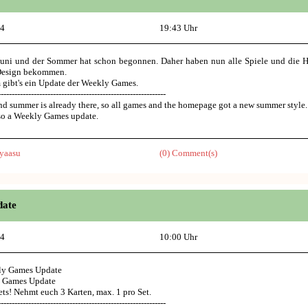
14
19:43 Uhr
 Juni und der Sommer hat schon begonnen. Daher haben nun alle Spiele und die
esign bekommen.
gibt's ein Update der Weekly Games.
-------------------------------------------------------------
and summer is already there, so all games and the homepage got a new summer style.
lso a Weekly Games update.
yaasu
(0) Comment(s)
date
14
10:00 Uhr
ly Games Update
y Games Update
ets! Nehmt euch 3 Karten, max. 1 pro Set.
-------------------------------------------------------------