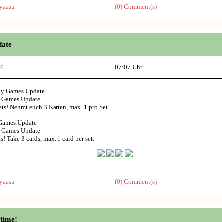
yaasu
(0) Comment(s)
date
14
07:07 Uhr
ly Games Update
y Games Update
ets! Nehmt euch 3 Karten, max. 1 pro Set.
-------------------------------------------------------------
Games Update
y Games Update
ts! Take 3 cards, max. 1 card per set.
yaasu
(0) Comment(s)
time!