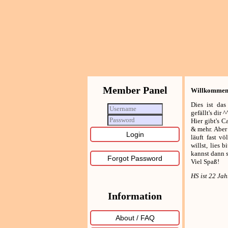
Member Panel
Willkomme
Dies ist das
gefällt's dir ^
Hier gibt's 
& mehr. Aber
läuft fast v
willst, lies 
kannst dann s
Forgot Password
Viel Spaß!
HS ist 22 Jah
Information
About / FAQ