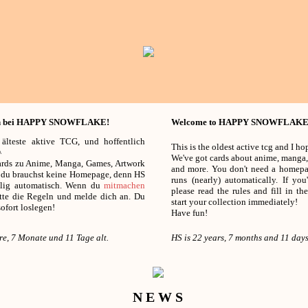
n bei HAPPY SNOWFLAKE!
Welcome to HAPPY SNOWFLAKE
 älteste aktive TCG, und hoffentlich
This is the oldest active tcg and I ho
^
We've got cards about anime, manga,
Cards zu Anime, Manga, Games, Artwork
and more. You don't need a homepa
 du brauchst keine Homepage, denn HS
runs (nearly) automatically. If yo
öllig automatisch. Wenn du
mitmachen
please read the rules and fill in t
bitte die Regeln und melde dich an. Du
start your collection immediately!
ofort loslegen!
Have fun!
re, 7 Monate und 11 Tage alt.
HS is 22 years, 7 months and 11 days
N E W S