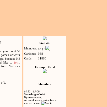
!
Statistic
Members:
45 ( 3
)
pe you like it ^^
Cardsets:
988
 games, artwork
Cards:
11866
ge, because HS
u'd like to
join
,
he form. You can
Example Card
 old.
Shoutbox
----------------------
01.12 - 13:09
Snowdragon Yuki:
Nyaaaaasuuuuu,
Adventskalender aktualisieren
und verlinken!
--------------------------------