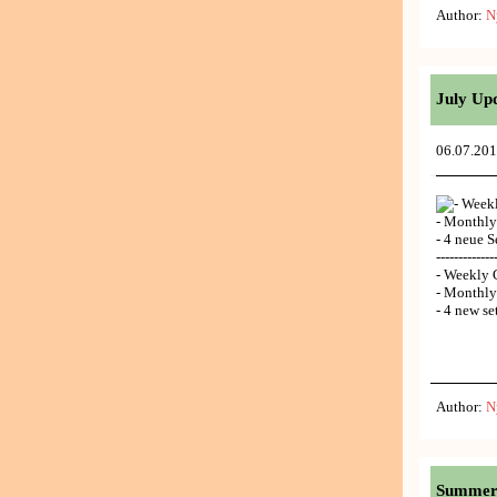
Author:
N
July Up
06.07.20
- Week
- Monthl
- 4 neue S
-------------
- Weekly 
- Monthl
- 4 new se
Author:
N
Summer