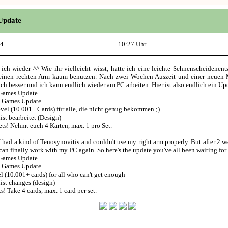
Update
14
10:27 Uhr
 ich wieder ^^ Wie ihr vielleicht wisst, hatte ich eine leichte Sehnenscheidene
inen rechten Arm kaum benutzen. Nach zwei Wochen Auszeit und einer neuen 
ch besser und ich kann endlich wieder am PC arbeiten. Hier ist also endlich ein Up
Games Update
y Games Update
vel (10.001+ Cards) für alle, die nicht genug bekommen ;)
st bearbeitet (Design)
ets! Nehmt euch 4 Karten, max. 1 pro Set.
-------------------------------------------------------------
I had a kind of Tenosynovitis and couldn't use my right arm properly. But after 2 
can finally work with my PC again. So here's the update you've all been waiting for
Games Update
y Games Update
l (10.001+ cards) for all who can't get enough
ist changes (design)
ts! Take 4 cards, max. 1 card per set.