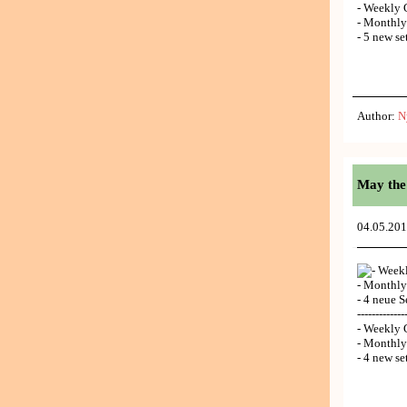
- Weekly 
- Monthl
- 5 new se
Author:
N
May the 
04.05.20
- Week
- Monthl
- 4 neue S
-------------
- Weekly 
- Monthl
- 4 new se