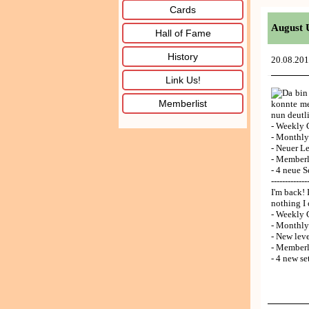
Cards
August 
Hall of Fame
History
20.08.20
Link Us!
Da bin
Memberlist
konnte me
nun deutli
- Weekly 
- Monthl
- Neuer Le
- Memberli
- 4 neue S
-------------
I'm back! 
nothing I 
- Weekly 
- Monthl
- New leve
- Memberl
- 4 new se