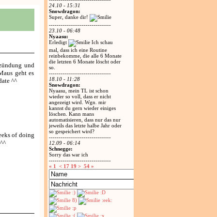
24.10 - 15:31
Snowdragon:
Super, danke dir!
--------------------------------
23.10 - 06:48
Nyaasu:
Erledigt
Ich schau
mal, dass ich eine Routine
reinbekomme, die alle 6 Monate
die letzten 6 Monate löscht oder
ntzündung und
so.
Maus geht es
--------------------------------
18.10 - 11:28
date ^^
Snowdragon:
Nyaasu, mein TL ist schon
wieder so voll, dass er nicht
angezeigt wird. Wgn. mir
kannst du gern wieder einiges
löschen. Kann mans
automatisieren, dass nur das nur
jeweils das letzte halbe Jahr oder
so gespeichert wird?
weeks of doing
--------------------------------
 ^^
12.09 - 06:14
Schnegge:
Sorry das war ich
--------------------------------
« 1
< 17
19 >
54 »