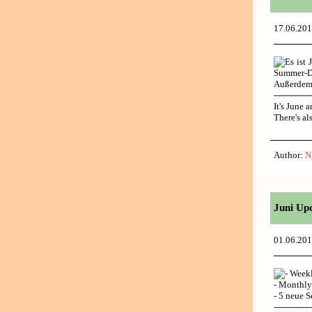
17.06.20
Es ist
Summer-D
Außerdem 
-------------
It's June 
There's a
Author:
N
Juni Up
01.06.20
- Week
- Monthl
- 5 neue S
-------------