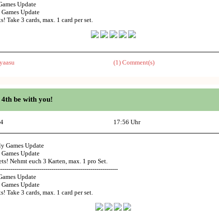
Games Update
y Games Update
ts! Take 3 cards, max. 1 card per set.
yaasu
(1) Comment(s)
4th be with you!
14
17:56 Uhr
ly Games Update
y Games Update
ets! Nehmt euch 3 Karten, max. 1 pro Set.
-------------------------------------------------------------
Games Update
y Games Update
ts! Take 3 cards, max. 1 card per set.