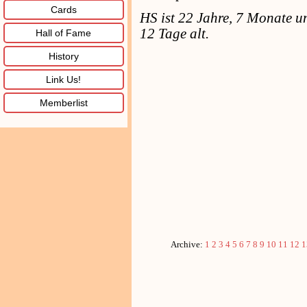
Cards
HS ist 22 Jahre, 7 Monate u
12 Tage alt.
Hall of Fame
History
Link Us!
Memberlist
Archive:
1
2
3
4
5
6
7
8
9
10
11
12
1